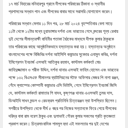
১৭ মার্চ বিহারের মনিহারপুর গ্রামে দীপকের পরিবারের ঠিকানা ও স্থানীয়
প্রশাসনের সন্ধান পান এবং দীপকের বাবার সাথে সরাসরি যোগাযোগ করেন।
পরিবারের সন্ধান মেলার ১১ দিন পর, ২৮ মার্চ ২০২৪ বৃহস্পতিবার বেলা সাড়ে
১১টা থেকে ১২টার মধ্যে চুয়াডাঙ্গার দর্শনা এবং ভারতের গেদে বন্দরের শূন্য রেখায়
দুই দেশের সীমান্তরক্ষী বাহিনীর পতাকা বৈঠকের মাধ্যমে দীপক কুমার ঠাকুরকে
তার পরিবারের কাছে আনুষ্ঠানিকভাবে হস্তান্তর করা হয়। হস্তান্তর অনুষ্ঠানে
বাংলাদেশের পক্ষে বিজিবির দর্শনা আইসিপি কমান্ডার সুবেদার এনামুল কবির, দর্শনা
ইমিগ্রেশন ইনচার্জ এসআই আতিকুর রহমান, কাস্টমস কর্মকর্তা মোঃ
জাহিদুজ্জামান ও শরীফ উদ্দিন, দর্শনা থানার এসআই ফাহিম হোসেন এবং ভারতের
পক্ষে ১৩২ বিএসএফ সীমানগর ব্যাটালিয়নের স্টাফ অফিসার মেজর পি নাগা রঞ্জন,
গেঁদে ক্যাম্পের কোম্পানী কমান্ডার এসি ভিটাসি, গেদে ইমিগ্রেশন ইনচার্জ জিসি
দে, কাস্টমস কর্মকর্তা রামাতার পি যাদব, কৃষ্ণগঞ্জ থানার এএসআই তন্ময় দাস,
ডিআইবি সাধন মন্ডল ও রেডক্রস প্রতিনিধি চিত্তরঞ্জন ন্থা উপস্থিত ছিলেন।
সশরীরে উপস্থিত থেকে দীর্ঘ ৫ বছর পর নিজের সন্তানকে ফিরে পেয়ে দীপকের
দরিদ্র বাবা রাম নরেশ ঠাকুর এবং দুলাভাই গৌরব কুমার সকলের প্রতি কৃতজ্ঞতা
প্রকাশ করেন। চিত্রসাংবাদিক শামসুল হুদা এই সফলতার পর দুই দেশের