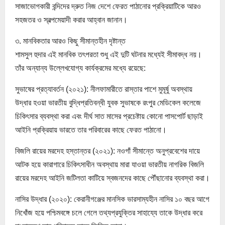
সাজাভোগকারী বন্দিদের দ্রুত নিজ দেশে ফেরত পাঠানোর প্রক্রিয়াটিকে আরও
সহজতর ও স্বল্পমেয়াদী করার আহ্বান জানান।
৩. মানবিকতার আরও কিছু সীমান্তহীন দৃষ্টান্ত
শামসুল হুদার এই মানবিক তৎপরতা শুধু এই দুটি ঘটনার মধ্যেই সীমাবদ্ধ নয়।
তাঁর অন্যান্য উল্লেখযোগ্য কার্যক্রমের মধ্যে রয়েছে:
সুভাষের প্রত্যাবর্তন (২০২১): নীলফামারীতে রাস্তার পাশে মুমূর্ষু অবস্থায়
উদ্ধার হওয়া ভারতীয় বুদ্ধিপ্রতিবন্ধী যুবক সুভাষকে রংপুর মেডিকেল কলেজে
চিকিৎসার ব্যবস্থা করা এবং দীর্ঘ সাত মাসের প্রচেষ্টায় কোনো পাসপোর্ট ছাড়াই
আইনি প্রক্রিয়ায় ভারতে তার পরিবারের কাছে ফেরত পাঠানো।
বিজলি রায়ের মরদেহ হস্তান্তর (২০২১): নওগাঁ সীমান্তে অনুপ্রবেশের দায়ে
আটক হয়ে কারাগারে চিকিৎসাধীন অবস্থায় মারা যাওয়া ভারতীয় নাগরিক বিজলি
রায়ের মরদেহ আইনি জটিলতা কাটিয়ে স্বজনদের কাছে পৌঁছানোর ব্যবস্থা করা।
নাসির উদ্ধার (২০২০): কেরানীগঞ্জের মানসিক ভারসাম্যহীন নাসির ১০ বছর আগে
নিখোঁজ হয়ে পশ্চিমবঙ্গে চলে গেলে তথ্যপ্রযুক্তির সাহায্যে তাকে উদ্ধার করে