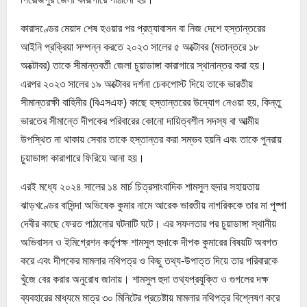
কারাদণ্ডের মেয়াদ শেষ হওয়ার পর প্রত্যাবাসন বা নিজ দেশে হস্তান্তরের
আইনি প্রক্রিয়া সম্পন্ন করতে ২০২৩ সালের ৫ অক্টোবর (মতান্তরে ১৮
অক্টোবর) তাকে সীমান্তবর্তী জেলা চুয়াডাঙ্গা কারাগারে স্থানান্তর করা হয়।
এরপর ২০২৩ সালের ১৯ অক্টোবর দর্শনা চেকপোস্ট দিয়ে তাকে ভারতীয়
সীমান্তরক্ষী বাহিনীর (বিএসএফ) কাছে হস্তান্তরের উদ্যোগ নেওয়া হয়, কিন্তু
ভারতের সীমান্তে দীপকের পরিবারের কোনো দায়িত্বশীল সদস্য বা আত্মীয়
উপস্থিত না থাকায় সেবার তাকে হস্তান্তর করা সম্ভব হয়নি এবং তাকে পুনরায়
চুয়াডাঙ্গা কারাগারে ফিরিয়ে আনা হয়।
এরই মধ্যে ২০২৪ সালের ১৪ মার্চ চিত্রসাংবাদিক শামসুল হুদার সহায়তায়
ঝাড়খণ্ডের বাসিন্দা অভিষেক কুমার নামে আরেক ভারতীয় নাগরিককে তার মা পুষ্পা
দেবীর কাছে ফেরত পাঠানোর ঘটনাটি ঘটে। এর সফলতার পর চুয়াডাঙ্গা স্থানীয়
অভিবাসন ও ইমিগ্রেশন কর্তৃপক্ষ শামসুল হুদাকে দীপক কুমারের বিষয়টি অবগত
করে এবং দীপকের মামলার নথিপত্র ও কিছু তথ্য-উপাত্ত দিয়ে তার পরিবারকে
খুঁজে বের করার অনুরোধ জানায়। শামসুল হুদা তথ্যপ্রযুক্তি ও গুগলের দক্ষ
ব্যবহারের মাধ্যমে মাত্র ৩০ মিনিটের প্রচেষ্টায় মামলার নথিপত্র বিশ্লেষণ করে