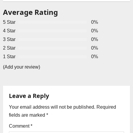
s
Average Rating
t
5 Star
0%
n
4 Star
0%
a
3 Star
0%
2 Star
0%
v
1 Star
0%
i
(Add your review)
g
a
Leave a Reply
t
Your email address will not be published.
Required
i
fields are marked
*
o
Comment
*