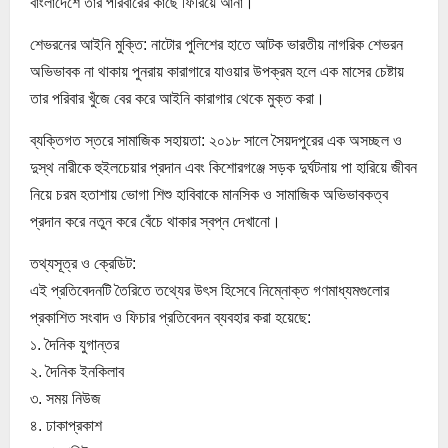
বাংলাদেশে তার পরিবারের কাছে ফিরিয়ে আনা।
শেভরনের আইনি মুক্তি: নাটোর পুলিশের হাতে আটক ভারতীয় নাগরিক শেভরন
অভিভাবক না থাকায় পুনরায় কারাগারে যাওয়ার উপক্রম হলে এক মাসের চেষ্টায়
তার পরিবার খুঁজে বের করে আইনি কারাগার থেকে মুক্ত করা।
ব্যক্তিগত স্তরে সামাজিক সহায়তা: ২০১৮ সালে সৈয়দপুরের এক অসচ্ছল ও
দুস্থ নারীকে হুইলচেয়ার প্রদান এবং কিশোরগঞ্জে সড়ক দুর্ঘটনায় পা হারিয়ে জীবন
নিয়ে চরম হতাশায় ভোগা শিশু হাবিবাকে মানসিক ও সামাজিক অভিভাবকত্ব
প্রদান করে নতুন করে বেঁচে থাকার স্বপ্ন দেখানো।
তথ্যসূত্র ও ক্রেডিট:
এই প্রতিবেদনটি তৈরিতে তথ্যের উৎস হিসেবে নিম্নোক্ত গণমাধ্যমগুলোর
প্রকাশিত সংবাদ ও ফিচার প্রতিবেদন ব্যবহার করা হয়েছে:
১. দৈনিক যুগান্তর
২. দৈনিক ইনকিলাব
৩. সময় নিউজ
৪. ঢাকাপ্রকাশ