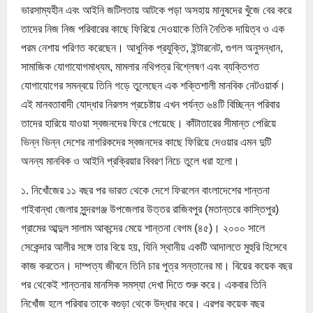
ভারসাম্যহীন এবং আইনি জটিলতায় আটকে পড়া অসহায় মানুষদের খুঁজে বের করে
তাদের নিজ নিজ পরিবারের কাছে ফিরিয়ে দেওয়াকে তিনি নৈতিক দায়িত্ব ও এক
পরম নেশায় পরিণত করেছেন। আধুনিক প্রযুক্তি, ইন্টারনেট, গুগল অনুসন্ধান,
সামাজিক যোগাযোগমাধ্যম, মামলার নথিপত্র বিশ্লেষণ এবং ব্যক্তিগত
যোগাযোগের সমন্বয়ে তিনি গড়ে তুলেছেন এক শক্তিশালী মানবিক নেটওয়ার্ক।
এই মানবতাবাদী যোদ্ধার নিরলস প্রচেষ্টায় এখন পর্যন্ত ৬৪টি বিচ্ছিন্ন পরিবার
তাদের হারিয়ে যাওয়া স্বজনদের ফিরে পেয়েছে। কাঁটাতারের সীমান্ত পেরিয়ে
ভিন্ন ভিন্ন দেশের নাগরিকদের স্বজনদের কাছে ফিরিয়ে দেওয়ার এমন দুটি
অনন্য মানবিক ও আইনি প্রক্রিয়ার বিবরণ নিচে তুলে ধরা হলো।
১. নিখোঁজের ১১ বছর পর ভারত থেকে দেশে ফিরলেন বাংলাদেশের শান্তনা
গাইবান্ধা জেলার সুন্দরগঞ্জ উপজেলার উত্তর রাজিবপুর (মতান্তরে কাস্তিপুর)
গ্রামের আব্দুল সালাম আকন্দের মেয়ে শান্তনা বেগম (৪৫)। ২০০০ সালে
সেকেন্দার আলীর সঙ্গে তার বিয়ে হয়, যিনি স্থানীয় একটি আদালতে মুহুরি হিসেবে
কাজ করতেন। দাম্পত্য জীবনে তিনি চার পুত্র সন্তানের মা। বিয়ের কয়েক বছর
পর থেকেই শান্তনার মানসিক সমস্যা দেখা দিতে শুরু করে। একবার তিনি
নিখোঁজ হলে পরিবার তাকে বগুড়া থেকে উদ্ধার করে। এরপর কয়েক বছর