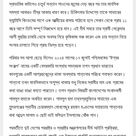
স্বাভাবিক কাটলেও চতুর্থ সন্তান শাওনের জন্মের দেড় বছর পর তার মানসিক
সমস্যা আবারও তীব্র আকার ধারণ করে। চিকিৎসার উদ্দেশ্যে তাকে সাভারের
ফ্যান্টাসি কিংডমের পাশে এক আত্মীয়ের বাসায় পাঠানো হলে সেখান থেকে প্রায় ১১
বছর আগে তিনি সম্পূর্ণ নিরুদ্দেশ হয়ে যান। এই দীর্ঘ সময়ে তার স্বামী সেকেন্দার
আলী মুহুরির চাকরি থেকে অবসর নিয়ে কৃষিকাজ শুরু করেন এবং চার সন্তান নিয়ে
সংসার চালাতে গিয়ে প্রায় নিঃস্ব হয়ে পড়েন।
পরিবার সব আশা ছেড়ে দিলেও ২০২৪ সালের ১৭ জুলাই পশ্চিমবঙ্গের ‘ঈশ্বর
সংকল্প’ নামের একটি বেসরকারি সংস্থার সমন্বয়ক তপন প্রধান ভারতের
কানপুরের একটি আশ্রয়কেন্দ্রে থাকা অবস্থায় শান্তনার পরিচয় শনাক্ত করেন।
শান্তনা তখন মানসিকভাবে অসুস্থ থাকায় শুধু নিজের স্বামীর নাম এবং গ্রামের
কথা ভাঙা ভাঙা বলতে পারতেন। তপন প্রধান বিষয়টি বাংলাদেশের সংবাদকর্মী
শামসুল হুদাকে অবহিত করেন। শামসুল হুদা তথ্যপ্রযুক্তির সাহায্যে এবং
সুন্দরগঞ্জের স্থানীয় চেয়ারম্যান মোখলেছুর রহমান মণ্ডলের সহায়তায় শান্তনার
বাবা আব্দুল সালাম ও ছোট ভাই মসিদুল ইসলামের খোঁজ পান।
পরবর্তীতে দুই দেশের পররাষ্ট্র ও স্বরাষ্ট্র মন্ত্রণালয়ের দীর্ঘ আইনি প্রক্রিয়া,