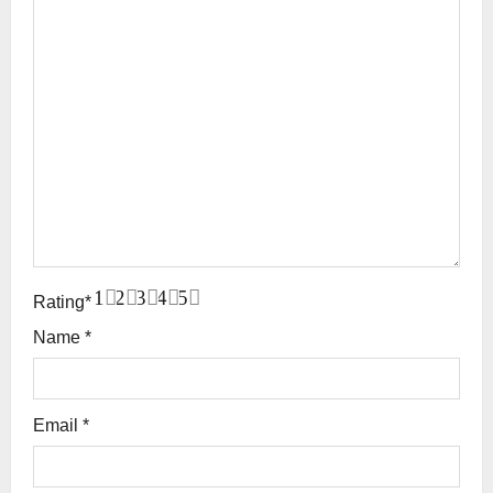
n
1
2
3
4
5
Rating
*
Name
*
Email
*