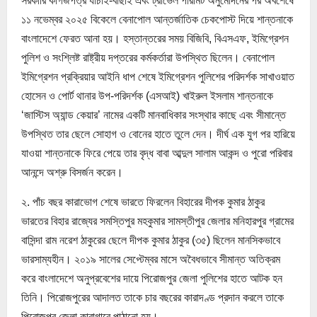
সরকারি কাগজপত্র যাচাই-বাছাই এবং ট্রাভেল পারমিট অনুমোদনের পর অবশেষে
১১ নভেম্বর ২০২৫ বিকেলে বেনাপোল আন্তর্জাতিক চেকপোস্ট দিয়ে শান্তনাকে
বাংলাদেশে ফেরত আনা হয়। হস্তান্তরের সময় বিজিবি, বিএসএফ, ইমিগ্রেশন
পুলিশ ও সংশ্লিষ্ট রাষ্ট্রীয় দপ্তরের কর্মকর্তারা উপস্থিত ছিলেন। বেনাপোল
ইমিগ্রেশন প্রক্রিয়ার আইনি ধাপ শেষে ইমিগ্রেশন পুলিশের পরিদর্শক সাখাওয়াত
হোসেন ও পোর্ট থানার উপ-পরিদর্শক (এসআই) খাইরুল ইসলাম শান্তনাকে
‘জাস্টিস অ্যান্ড কেয়ার’ নামের একটি মানবাধিকার সংস্থার কাছে এবং সীমান্তে
উপস্থিত তার ছেলে সোহাগ ও বোনের হাতে তুলে দেন। দীর্ঘ এক যুগ পর হারিয়ে
যাওয়া শান্তনাকে ফিরে পেয়ে তার বৃদ্ধ বাবা আব্দুল সালাম আকন্দ ও পুরো পরিবার
আনন্দে অশ্রু বিসর্জন করেন।
২. পাঁচ বছর কারাভোগ শেষে ভারতে ফিরলেন বিহারের দীপক কুমার ঠাকুর
ভারতের বিহার রাজ্যের সমস্তিপুর মহকুমার সামস্তীপুর জেলার মনিহারপুর গ্রামের
বাসিন্দা রাম নরেশ ঠাকুরের ছেলে দীপক কুমার ঠাকুর (৩৫) ছিলেন মানসিকভাবে
ভারসাম্যহীন। ২০১৯ সালের সেপ্টেম্বর মাসে অবৈধভাবে সীমান্ত অতিক্রম
করে বাংলাদেশে অনুপ্রবেশের দায়ে পিরোজপুর জেলা পুলিশের হাতে আটক হন
তিনি। পিরোজপুরের আদালত তাকে চার বছরের কারাদণ্ড প্রদান করলে তাকে
পিরোজপুর জেলা কারাগারে পাঠানো হয়।