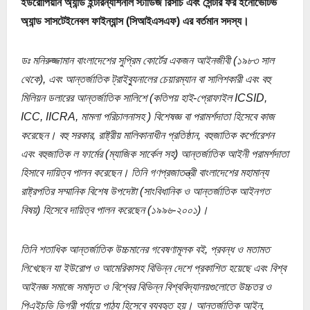
ইউরোপিয়ান অ্যান্ড ইন্টারন্যাশনাল স্টাডিজ রিসার্চ এবং সেন্টার ফর ইনোভেটিভ
অ্যান্ড সাসটেইনেবল ফাইন্যান্স (সিআইএসএফ) এর বর্তমান সদস্য।
ডঃ মনিরুজ্জামান বাংলাদেশের সুপ্রিম কোর্টের একজন আইনজীবী (১৯৮৩ সাল
থেকে), এবং আন্তৰ্জাতিক ট্রাইব্যুনালের চেয়ারম্যান বা সালিশকারী এবং বহু
মিলিয়ন ডলারের আন্তর্জাতিক সালিশে (কতিপয় হাই-প্রোফাইল ICSID,
ICC, IICRA, মামলা পরিচালনাসহ ) বিশেষজ্ঞ বা পরামর্শদাতা হিসেবে কাজ
করেছেন। বহু সরকার, রাষ্ট্রীয় মালিকানাধীন প্রতিষ্ঠান, বহুজাতিক কর্পোরেশন
এবং বহুজাতিক ল ফার্মের (ম্যাজিক সার্কেল সহ) আন্তর্জাতিক আইনী পরামর্শদাতা
হিসাবে দায়িত্ব পালন করেছেন। তিনি গণপ্রজাতন্ত্রী বাংলাদেশের মহামান্য
রাষ্ট্রপতির সম্মানিক বিশেষ উপদেষ্টা (সাংবিধানিক ও আন্তর্জাতিক আইনগত
বিষয়) হিসেবে দায়িত্ব পালন করেছেন (১৯৯৬-২০০১)।
তিনি শতাধিক আন্তৰ্জাতিক উচ্চমানের গবেষণামূলক বই, প্রবন্ধ ও মতামত
লিখেছেন যা ইউরোপ ও আমেরিকাসহ বিভিন্ন দেশে প্রকাশিত হয়েছে এবং বিশ্ব
আইনজ্ঞ সমাজে সমাদৃত ও বিশ্বের বিভিন্ন বিশ্ববিদ্যালয়গুলোতে উচ্চতর ও
পিএইচডি ডিগ্রী পর্যায়ে পাঠ্য হিসেবে ব্যবহৃত হয়। আন্তর্জাতিক আইন,