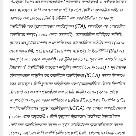
পিএইচডি থিসিস এর ত্বত্তাবধায়াক (সফলভাবে সম্পর্নকরণ) ও পরীক্ষক হিসেবে
কাজ করেছেন। তিনি একজন আন্তর্জাতিক সালিশকারী ও ব্যবসায়ীক আইনের
পরামর্শক এবং লন্ডনের চার্টার্ড ইনস্টিটিউট অফ আরবিট্রেটরস এর সদস্য,
ইনস্টিটিউট অফ ট্রান্সন্যাশনাল আরবিট্রেশন (ITA), আমেরিকা এর একাডেমিক
কাউন্সিলের সদস্য (২০০৯ থেকে অদ্যাবধি), আন্তর্জাতিক বাণিজ্যিক সালিসি,
লন্ডনের এর ইন্টারন্যাশনাল ল এসোসিয়েশন আন্তর্জাতিক কমিটির সদস্য (১৯৯৬
থেকে অদ্যাবধি), প্যারিসের ইন্টারন্যাশনাল আরবিট্রেশন ইনস্টিটিউট (IAI) এর
সদস্য (২০০৮ থেকে অদ্যাবধি) এবং ইন্টারন্যাশনাল চেম্বার অফ কমার্সের ওয়ার্ল্ড
বিজনেস ল’ ইনস্টিটিউট প্রাক্তন কাউন্সিল সদস্য (২০০৭-২০১৫)। দ্য হেগের
ইন্টারন্যাশনাল কাউন্সিল ফর কমার্শিয়াল আরবিট্রেশন (ICCA) সদস্য হিসেবেও
কাজ করেছেন। তিনি লন্ডনের আইডিআর গ্রুপ (আন্তর্জাতিক বিরোধ নিষ্পত্তি
বিশেষজ্ঞ) এর একজন প্রতিষ্ঠাতা এবং নির্বাহী কমিটির সদস্য (২০০৮ থেকে
অদ্যাবধি) ও সংযুক্ত আরব আমিরাতের দুবাইয়ে ইন্টারন্যাশনাল ইসলামিক সেন্টার
ফর রিকনসিলিয়েশন অ্যান্ড আরবিট্রেশন (IICRA) এর একজন অনারারি ফেলো
(২০১৮ থেকে অদ্যাবধি)। তিনি ফ্রান্সের স্ট্রাসবার্গে অবস্থিত ইউরোপিয়ান
কোর্ট অফ আরবিট্রেশনের সদস্য ও সুইস আরবিট্রেশন অ্যাসোসিয়েশন সদস্য
ছিলেন। এছাড়াও তিনি এনার্জি চার্টার সেক্রেটারিয়েট, ব্রাসেলসের রিসার্চ ফেলো