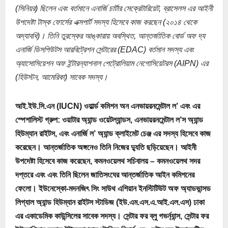
(সিনিয়র) ছিলেন এবং বর্তমানে এনার্জি চার্টার সেক্রেটারিয়েট, ব্রাসেলস এর আইনী
উপদেষ্টা টাস্ক ফোর্সের এক্সপার্ট সদস্য হিসেবে কাজ করছেন (২০১৪ থেকে
অদ্যাবধি)। তিনি তুরস্কের আঙ্কারায় অবস্থিত, আন্তর্জাতিক বোর্ড অফ দ্য
এনার্জি ডিসপিউটস আরবিট্রেশন সেন্টারের (EDAC) বর্তমান সদস্য এবং
অ্যাসোসিয়েশন অফ ইন্টারন্যাশনাল পেট্রোলিয়াম নেগোসিয়েটরস (AIPN) এর
(হিউস্টন, আমেরিকা) সাবেক সদস্য।
আই.ইউ.সি.এন (IUCN) ওয়ার্ল্ড কমিশন অন এনভায়রনমেন্টাল ল’ এবং এর
স্পেশালিস্ট গ্রুপ: ওয়াটার অ্যান্ড ওয়েটল্যান্ডস, এনভায়রনমেন্টাল ল’স অ্যান্ড
হিউম্যান রাইটস, এবং এনার্জি ল’ অ্যান্ড ক্লাইমেট চেঞ্জ এর সদস্য হিসেবে কাজ
করেছেন। আন্তর্জাতিক অঙ্গনেও তিনি নিজের দ্যুতি ছড়িয়েছেন। আইনী
উপদেষ্টা হিসেবে কাজ করেছেন, কমনওয়েলথ সচিবালয় – কমনওয়েলথ সদর
দপ্তরে এবং এবং তিনি ছিলেন জাতিসংঘের আন্তর্জাতিক আইন কমিশনের
ফেলো। ইউনেস্কো-মদনজিৎ সিং সাউথ এশিয়ান ইনস্টিটিউট অফ অ্যাডভান্সড
লিগ্যাল অ্যান্ড হিউম্যান রাইটস স্টাডিজ (ইউ.এম.এস.এ.আই.এল.এস) ঢাকা
এর একাডেমিক কাউন্সিলের সাবেক সদস্য। সেন্টার ফর ব্লু গভর্ন্যান্স, সেন্টার ফর