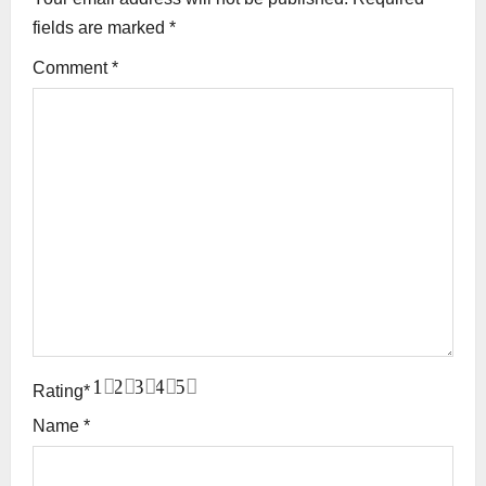
n
fields are marked
*
Comment
*
1
2
3
4
5
Rating
*
Name
*