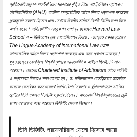
প্রতিযোগিতামুলক অস্ট্রেলিয়ান সরকারের বৃত্তি নিয়ে অস্ট্রেলিয়ান ন্যাশনাল
ইউনিভার্সিটিতে (ANU) পাবলিক আন্তর্জাতিক আইন বিষয়ে পড়াশোনা করেছেন
গ্র্যাজুয়েট স্কলার হিসেবে এবং সেখানে দ্বিতীয় মাস্টার্স ডিগ্রী ডিস্টিংকশন নিয়ে
অর্জন করেন। এক্সিকিউটিভ এডুকেশন সম্পন্ন করেছেন Harvard Law
School এ – মিডিয়েশন এন্ড নেগোসিয়েশন বিষয়ে। এছাড়াও নেদারল্যান্ডের
The Hague Academy of International Law থেকে
আন্তর্জাতিক আইন বিষয়ে পড়াশোনা করেছেন এবং সনদ প্রাপ্ত হয়েছেন।
যুক্তরাজ্যের কেমব্রিজ বিশ্ববিদ্যালয়ে আন্তর্জাতিক আইনে পিএইচডি লাভ
করেছেন। লন্ডনের Chartered Institute of Arbitrators থেকে সালিশী
ও মধ্যস্থতা বিষয়েও সনদপ্রাপ্ত হন। ড. মনিরুজ্জামান কেমব্রিজের ডারউইন
কলেজে কেমব্রিজ কমনওয়েলথ ট্রাস্ট রিসার্চ স্কলার ও ইন্টারন্যাশনাল স্টাডিজ
সেন্টারে তিনি একজন ভিজিটিং স্কলার ছিলেন। অক্সফোর্ড বিশ্ববিদ্যালযয়ের সেন্ট
জনস কলেজেও কাজ করেছেন ভিজিটিং ফেলো হিসেবে।
তিনি ভিজিটিং প্রফেসরিয়াল ফেলো হিসেবে আরো