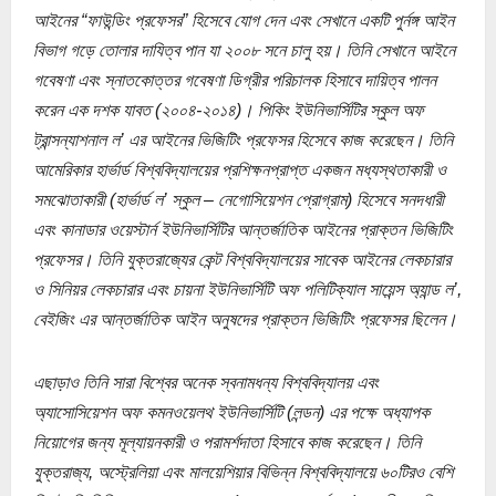
আইনের “ফাউন্ডিং প্রফেসর” হিসেবে যোগ দেন এবং সেখানে একটি পুর্নঙ্গ আইন
বিভাগ গড়ে তোলার দাযিত্ব পান যা ২০০৮ সনে চালু হয়। তিনি সেখানে আইনে
গবেষণা এবং স্নাতকোত্তর গবেষণা ডিগ্রীর পরিচালক হিসাবে দায়িত্ব পালন
করেন এক দশক যাবত (২০০৪-২০১৪)। পিকিং ইউনিভার্সিটির স্কুল অফ
ট্রান্সন্যাশনাল ল’ এর আইনের ভিজিটিং প্রফেসর হিসেবে কাজ করেছেন। তিনি
আমেরিকার হার্ভার্ড বিশ্ববিদ্যালয়ের প্রশিক্ষনপ্রাপ্ত একজন মধ্যস্থতাকারী ও
সমঝোতাকারী (হার্ভার্ড ল’ স্কুল – নেগোসিয়েশন প্রোগ্রাম) হিসেবে সনদধারী
এবং কানাডার ওয়েস্টার্ন ইউনিভার্সিটির আন্তর্জাতিক আইনের প্রাক্তন ভিজিটিং
প্রফেসর। তিনি যুক্তরাজ্যের কেন্ট বিশ্ববিদ্যালয়ের সাবেক আইনের লেকচারার
ও সিনিয়র লেকচারার এবং চায়না ইউনিভার্সিটি অফ পলিটিক্যাল সায়েন্স অ্যান্ড ল’,
বেইজিং এর আন্তর্জাতিক আইন অনুষদের প্রাক্তন ভিজিটিং প্রফেসর ছিলেন।
এছাড়াও তিনি সারা বিশ্বের অনেক স্বনামধন্য বিশ্ববিদ্যালয় এবং
অ্যাসোসিয়েশন অফ কমনওয়েলথ ইউনিভার্সিটি (লন্ডন) এর পক্ষে অধ্যাপক
নিয়োগের জন্য মূল্যায়নকারী ও পরামর্শদাতা হিসাবে কাজ করেছেন। তিনি
যুক্তরাজ্য, অস্ট্রেলিয়া এবং মালয়েশিয়ার বিভিন্ন বিশ্ববিদ্যালয়ে ৬০টিরও বেশি