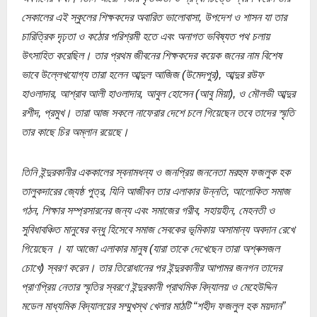
সেকালের এই স্কুলের শিক্ষকদের অবারিত ভালোবাসা, উপদেশ ও শাসন যা তার
চারিত্রিক দৃঢ়তা ও কঠোর পরিশ্রমী হতে এবং অনাগত ভবিষ্যত পথ চলায়
উৎসাহিত করেছিল। তার প্রথম জীবনের শিক্ষকদের কয়েক জনের নাম বিশেষ
ভাবে উল্লেখযোগ্য তারা হলেন আব্দুল আজিজ (উমেদপুর), আব্দুর রউফ
হাওলাদার, আশ্রাব আলী হাওলাদার, আবুল হোসেন (আবু মিয়া), ও মৌলভী আব্দুর
রশীদ, প্রমুখ। তারা আজ সকলে নাফেরার দেশে চলে গিয়েছেন তবে তাদের স্মৃতি
তার কাছে চির অম্লান রয়েছে।
তিনি ইন্দুরকানীর এককালের স্বনামধন্য ও জনপ্রিয় জননেতা মরহুম ফজলুক হক
তালুকদারের জ্যেষ্ঠ পুত্র, যিনি আজীবন তার এলাকার উন্নতি, আলোকিত সমাজ
গঠন, শিক্ষার সম্প্রসারনের জন্য এবং সমাজের গরীব, সহায়হীন, মেহনতী ও
সুবিধাবঞ্চিত মানুষের বন্ধু হিসেবে সমাজ সেবকের ভূমিকায় অসামান্য অবদান রেখে
গিয়েছেন । যা আজো এলাকার মানুষ (যারা তাকে দেখেছেন তারা অশ্ৰুসজল
চোখে) স্বরণ করেন। তার তিরোধানের পর ইন্দুরকানীর আপামর জনগন তাদের
প্রাণপ্রিয় নেতার স্মৃতির স্বরণে ইন্দুরকানী প্রাথমিক বিদ্যালয় ও মেহেউদ্দিন
মডেল মাধ্যমিক বিদ্যালয়ের সম্মুখস্থ খেলার মাঠটি “শহীদ ফজলুল হক ময়দান”