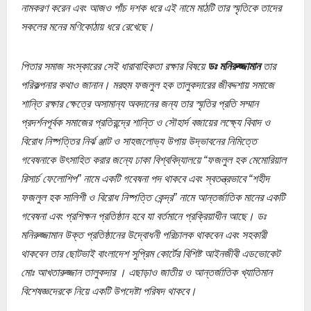
নামকরণ করেন এবং আজও পাঁচ দশক ধরে এই নামে মাঠটি তার স্মৃতিকে তাদের
সকলের মনের মণিকোঠায় ধরে রেখেছে।
পিতার সমাজ সংস্কারের সেই ধারাবাহিকতা রক্ষার বিষয়ে
ডঃ মনিরুজ্জামান
তার
পরিকল্পনার কথাও জানান।
মরহুম ফজলুল হক তালুকদারের জীবদ্দশায় সমাজে
শান্তি রক্ষার ক্ষেত্রে অসামান্য অবদানের জন্য তার স্মৃতির প্রতি সম্মান
প্রদর্শনপূর্বক সমাজের প্রতিরন্দ্রে শান্তি ও সৌহার্দ বজায়ের লক্ষ্যে বিবাদ ও
বিরোধ নিষ্পত্তির নির্ঝ ঞ্জাট ও সাহজলোভ্য উপায় উদ্ভাবনের নিমিত্তে
গবেষনাকে উৎসাহিত করার জন্যে ঢাকা বিশ্ববিদ্যালয়ে “ফজলুল হক মেমোরিয়াল
রিসার্চ ফেলোশিপ” নামে একটি গবেষনা পদ থাকবে এবং স্বতন্ত্রভাবে “শহীদ
ফজলুল হক সালিশী ও বিরোধ নিষ্পত্তি কেন্দ্র” নামে আন্তৰ্জাতিক মানের একটি
গবেষনা এবং প্রশিক্ষন প্রতিষ্ঠান হবে যা বর্তমানে প্রক্রিয়াধীন আছে। ডঃ
মনিরুজ্জামান উক্ত প্রতিষ্ঠানের উদ্বোধনী পরিচালক থাকবেন এবং সহকারী
থাকবেন তার ছোটভাই বাংলাদেশ সুপ্রিম কোর্টের বিশিষ্ট আইনজীবী এডভোকেট
মোঃ আখতারুজ্জান তালুকদার । এছাড়াও জাতীয় ও আন্তৰ্জাতিক খ্যাতিমান
বিশেষজ্ঞদেরকে নিয়ে একটি উপদেষ্টা পরিষদ থাকবে।