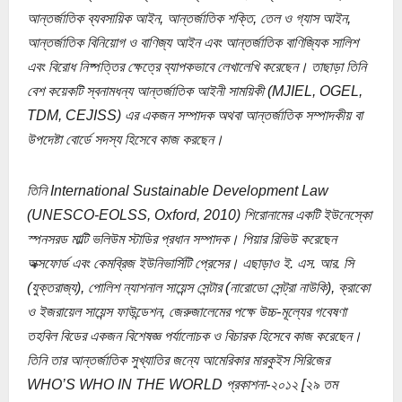
আন্তর্জাতিক ব্যবসায়িক আইন, আন্তর্জাতিক শক্তি, তেল ও গ্যাস আইন,
আন্তর্জাতিক বিনিয়োগ ও বাণিজ্য আইন এবং আন্তর্জাতিক বাণিজ্যিক সালিশ
এবং বিরোধ নিষ্পত্তির ক্ষেত্রে ব্যাপকভাবে লেখালেখি করেছেন। তাছাড়া তিনি
বেশ কয়েকটি স্বনামধন্য আন্তর্জাতিক আইনী সাময়িকী (MJIEL, OGEL,
TDM, CEJISS) এর একজন সম্পাদক অথবা আন্তর্জাতিক সম্পাদকীয় বা
উপদেষ্টা বোর্ডে সদস্য হিসেবে কাজ করছেন।
তিনি International Sustainable Development Law
(UNESCO-EOLSS, Oxford, 2010) শিরোনামের একটি ইউনেস্কো
স্পনসরড মাল্টি ভলিউম স্টাডির প্রধান সম্পাদক। পিয়ার রিভিউ করেছেন
অক্সফোর্ড এবং কেমব্রিজ ইউনিভার্সিটি প্রেসের। এছাড়াও ই. এস. আর. সি
(যুক্তরাজ্য), পোলিশ ন্যাশনাল সায়েন্স সেন্টার (নারোডো সেন্ট্রা নাউকি), ক্রাকো
ও ইজরায়েল সায়েন্স ফাউন্ডেশন, জেরুজালেমের পক্ষে উচ্চ-মূল্যের গবেষণা
তহবিল বিডের একজন বিশেষজ্ঞ পর্যালোচক ও বিচারক হিসেবে কাজ করেছেন।
তিনি তার আন্তৰ্জাতিক সুখ্যাতির জন্যে আমেরিকার মারকুইস সিরিজের
WHO’S WHO IN THE WORLD প্রকাশনা-২০১২ [২৯ তম