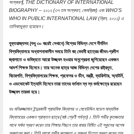
সংস্করণ], THE DICTIONARY OF INTERNATIONAL
BIOGRAPHY – ২০১২ (৩৭ তম সংস্করণ, কেমব্রিজ) এবং WHO’S
WHO IN PUBLIC INTERNATIONAL LAW (ব্রিল, ২০১২) এ
তালিকাভুক্ত হয়েছেন।
যুক্তরাজ্যসহ (শুধু ৩০ বছরই সেখানে) বিশ্বের বিভিন্ন দেশে দীর্ঘদিন
বিশ্ববিদ্যালয়ে অধ্যাপনাকালীন সময়ে তিনি বহু মেধাবী ছাত্রের জীবন-প্রদীপ
জ্বালাতে ও ভবিষ্যতে আরো উজ্জ্বল হওয়ার অনুপ্রেরনা জুগিয়েছেন একজন
আদর্শ শিক্ষক হিসেবে। তার অনেক ছাত্র আজ বিভিন্ন দেশের রাষ্ট্রদূত,
বিচারপতি, বিশ্ববিদ্যালয়ের শিক্ষক, প্রফেসর ও ডীন, মন্ত্রী, ব্যারিস্টার, অ্যাটর্নি,
ও এডভোকেট ইত্যাদি হিসেবে তারা তাদের বর্তমান স্ব স্ব কর্মক্ষেত্রে রয়েছেন
উজ্জ্বল তারকা হয়ে।
ডঃ মনিরুজ্জামান ইন্দুরকানী প্রাথমিক বিদ্যালয় ও মেহেউদ্দিন মডেল মাধ্যমিক
বিদ্যালয়ের একজন প্রাক্তন ছাত্র (ষষ্ঠ শ্রেণী পর্যন্ত)। তিনি গভীর কৃতজ্ঞতার
সাথে সৰ্বদা স্বরণ করেন তার শিক্ষার পিছনে তার বাবার নির্মিত এই স্কুলের অশেষ
অবদানের কথা। তিনি আরো গভীর কৃতজ্ঞতা ও শ্রদ্ধা চিত্তে স্বরণ করেন তার