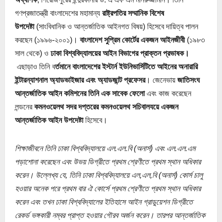
গণপ্রজাতন্ত্রী বাংলাদেশের মহামান্য
রাষ্ট্রপতির সম্মানিক বিশেষ
উপদেষ্টা
(সাংবিধানিক ও আন্তর্জাতিক আইনগত বিষয়) হিসেবে দায়িত্ব পালন
করছেন (১৯৯৬-২০০১)।
বাংলাদেশ সুপ্রিম কোর্টের একজন আইনজীবী
(১৯৮৩
সাল থেকে) ও
ঢাকা বিশ্ববিদ্যালয়ের আইন বিভাগের প্রাক্তন প্রভাষক।
এছাড়াও তিনি ব
র্তমানে বাংলাদেশের ইস্টার্ন ইউনিভার্সিটিতে আইনের অনারারি
ইন্টারন্যাশনাল অ্যাডভাইজার এবং অ্যাডজান্ট প্রফেসর
। জেনেভায়
জাতিসংঘ
আন্তর্জাতিক আইন কমিশনের তিনি এক সাবেক ফেলো
এবং কাজ করেছেন
লন্ডনের
কমনওয়েলথ সদর দপ্তরের কমনওয়েলথ সচিবালযয়ে একজন
আন্তর্জাতিক আইন উপদেষ্টা
হিসেবে।
শিক্ষাজীবনে তিনি ঢাকা বিশ্ববিদ্যালয়ে এল.এল.বি (অনার্স) এবং এল.এল.এম
পড়াশোনা করেছেন এবং উভয় ডিগ্রীতে প্রথম শ্রেণীতে প্রথম স্থান অধিকার
করেন। উল্লেখ্য যে, তিনি ঢাকা বিশ্ববিদ্যালয়ে এল,এল,বি (অনার্স) কোর্স চালু
হওয়ার অনেক পরে প্রথম বার ঐ কোর্সে প্রথম শ্রেণীতে প্রথম স্থান অধিকার
করেন এবং তখন ঢাকা বিশ্ববিদ্যালের ইতিহাসে আইন গ্রাডুয়েশন ডিগ্রীতে
রেকর্ড ভঙ্গকারী নম্বর প্রাপ্ত হওয়ার গৌরব অর্জন করেন। তারপর আন্তর্জাতিক