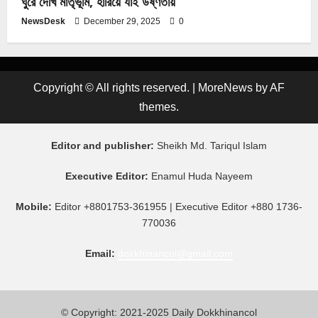
ঘুরে দেখি মাতৃভূমি, হারিয়ে যাই উষ্ণতায়
NewsDesk
December 29, 2025
0
Copyright © All rights reserved.
|
MoreNews
by AF
themes.
Editor and publisher:
Sheikh Md. Tariqul Islam
Executive Editor:
Enamul Huda Nayeem
Mobile:
Editor +8801753-361955 | Executive Editor +880 1736-
770036
Email:
dokkhinancol@gmail.com
© Copyright: 2021-2025 Daily Dokkhinancol