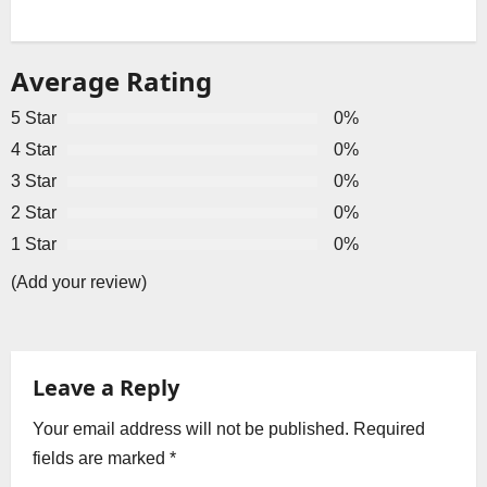
n
a
Average Rating
v
5 Star
0%
i
4 Star
0%
g
3 Star
0%
2 Star
0%
a
1 Star
0%
t
(Add your review)
i
o
Leave a Reply
n
Your email address will not be published.
Required
fields are marked
*