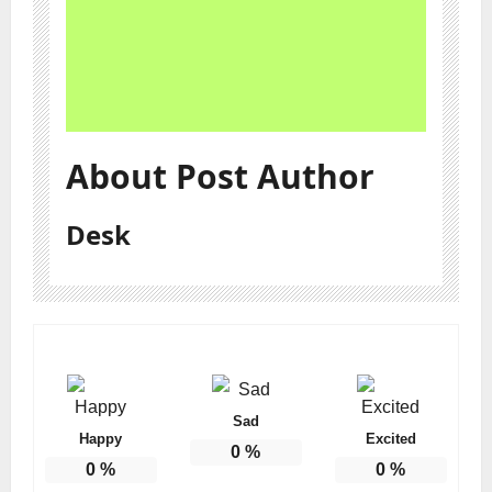
About Post Author
Desk
Sad
Happy
Excited
0
%
0
%
0
%