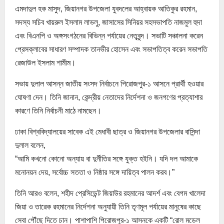
এমদাদুল হক মাসুদ, জিয়ানগর উপজেলা যুবদলের আহ্বায়ক আতিকুর রহমান,
সদস্য সচিব খায়রুল ইসলাম লাভলু, জাসাসের সিনিয়র সহসভাপতি নাজমুল হুদা
এবং বিএনপি ও অঙ্গসংগঠনের বিভিন্ন পর্যায়ের নেতৃবৃন্দ। সভাটি সঞ্চালনা করেন
প্রেসক্লাবের সাধারণ সম্পাদক তানভীর হোসেন এবং সভাপতিত্ব করেন সভাপতি
রেজাউল ইসলাম শামীম।
সভায় দুলাল আসন্ন জাতীয় সংসদ নির্বাচনে পিরোজপুর-১ আসনে প্রার্থী হওয়ার
ঘোষণা দেন। তিনি জানান, কেন্দ্রীয় নেতাদের নির্দেশনা ও জনগণের প্রত্যাশার
কারণে তিনি নির্বাচনী মাঠে নামছেন।
ঢাকা বিশ্ববিদ্যালয়ের সাবেক এই মেধাবী ছাত্র ও জিয়ানগর উপজেলার বাসিন্দা
দুলাল বলেন,
“আমি কখনো কোনো অন্যায় বা দুর্নীতির সঙ্গে যুক্ত হইনি। যদি দল আমাকে
মনোনয়ন দেয়, সর্বোচ্চ সততা ও নিষ্ঠার সঙ্গে দায়িত্ব পালন করব।”
তিনি আরও বলেন, শহীদ প্রেসিডেন্ট জিয়াউর রহমানের আদর্শ এবং বেগম খালেদা
জিয়া ও তারেক রহমানের নির্দেশনা অনুযায়ী তিনি তৃণমূল পর্যায়ের মানুষের কাছে
সেবা পৌঁছে দিতে চান। পাশাপাশি পিরোজপুর-১ আসনকে একটি “রোল মডেল