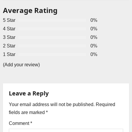
n
Average Rating
a
5 Star
0%
v
4 Star
0%
3 Star
0%
i
2 Star
0%
g
1 Star
0%
a
(Add your review)
t
i
Leave a Reply
o
Your email address will not be published.
Required
fields are marked
*
n
Comment
*