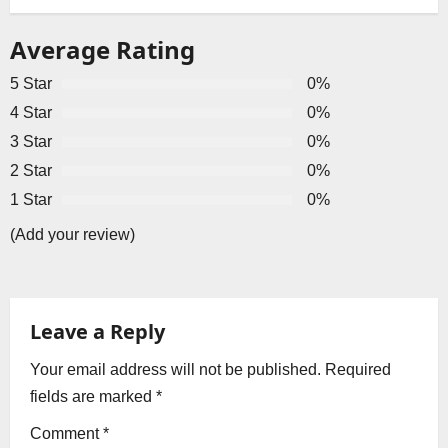
n
Average Rating
a
5 Star
0%
v
4 Star
0%
3 Star
0%
i
2 Star
0%
g
1 Star
0%
a
(Add your review)
t
i
Leave a Reply
o
Your email address will not be published.
Required
fields are marked
*
n
Comment
*