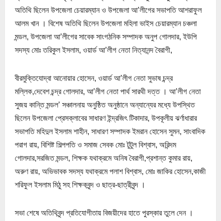
অতিথি ছিলেন উপজেলা চেয়ারম্যান ও উপজেলা আ’লীগের সভাপতি আশরাফুল
আলম খান । বিশেষ অতিথি ছিলেন উপজেলা মহিলা ভাইস চেয়ারম্যান চঞ্চলা
মন্ডল, উপজেলা আ’লীগের সাবেক সাংগঠনিক সম্পাদক অনুপ গোলদার, ইউপি
সদস্য মোঃ তরিকুল ইসলাম, ওয়ার্ড আ’লীগ নেতা নিত্যানন্দ বৈরাগী,
বীরমুক্তিযোদ্বা আনোয়ার হোসেন, ওয়ার্ড আ’লীগ নেতা সুভাষ চন্দ্র
মল্লিক,দেবেশ চন্দ্র গোলদার, আ’লীগ নেতা পার্থ সারথী দত্ত । আ’লীগ নেতা
সুজয় কান্তি মন্ডল’ সঞ্চালনায় অনুষ্ঠিত অনুষ্ঠানে অন্যান্যের মধ্যে উপস্থিত
ছিলেন উপজেলা প্রেসক্লাবের সাধারণ ইন্দ্রজিৎ টিকাদার, উপকূলীয় ঝর্ণাধারার
সভাপতি মহিদুল ইসলাম শাহীন, সাধারণ সম্পাদক ইমরান হোসেন সুমন, সাংবাদিক
পরাগ রায়, বিশিষ্ট শিল্পপতি ও সমাজ সেবক মোঃ টুটুল বিশ্বাস, অরিন্দম
গোলদার,সরজিত মন্ডল, শিক্ষক যথাক্রমে অনিষ বৈরাগী,প্রশান্ত কুমার রায়,
অরুণ রায়, অভিভাবক সদস্য যথাক্রমে পলাশ বিশ্বাস, মোঃ জাকির হোসেন,কাজী
শরিফুল ইসলাম মিঠু সহ শিক্ষকবৃন্দ ও ছাত্র-ছাত্রীবৃন্দ ।
সভা শেষে অতিথিবৃন্দ প্রতিযোগীতায় বিজয়ীদের হাতে পুরস্কার তুলে দেন ।