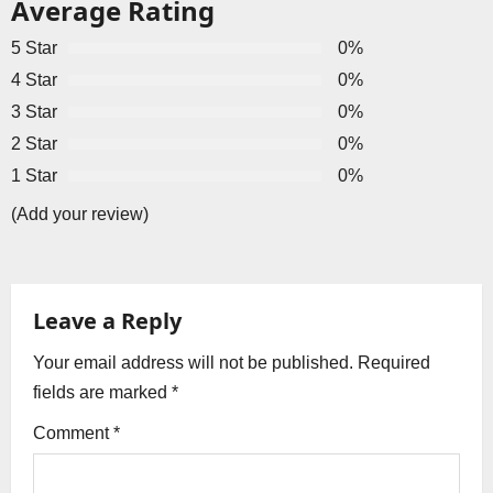
a
Average Rating
v
5 Star
0%
4 Star
0%
i
3 Star
0%
g
2 Star
0%
1 Star
0%
a
(Add your review)
t
i
Leave a Reply
o
Your email address will not be published.
Required
n
fields are marked
*
Comment
*