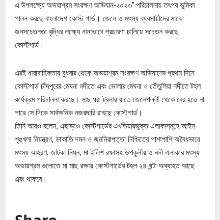
এ উপলক্ষ্যে অভয়াশ্রম সংরক্ষণ অভিযান-২০২৩” পরিচালনায় তৎপর ভূমিকা
পালন করছে বাংলাদেশ কোস্ট গার্ড। জেলে ও মৎস্য ব্যবসায়ীদের মাঝে
জনসচেতনতা বৃদ্ধির লক্ষ্যে নানাভাবে প্রচারণা চালিয়ে সচেতন করছে
কোস্টগার্ড।
এরই ধারাবাহিকতায় বুধবার থেকে অভয়াশ্রম সংরক্ষণ অভিযানের প্রথম দিনে
কোস্টগার্ড চাঁদপুরের মেঘনা নদীতে এবং ভোলার মেঘনা ও তেঁতুলিয়া নদীতে টহল
কার্যক্রম পরিচালনা করছে। মাছ ধরা ট্রলার যাতে জেলেপল্লী থেকে বের হতে না
পারে সে দিকে সার্বক্ষনিক নজরদারি রাখছে কোস্টগার্ড।
তিনি আরও বলেন, এছাড়াও কোস্টগার্ডের এখতিয়ারভুক্ত এলাকাসমূহে আইন
শৃঙ্খলা নিয়ন্ত্রণ, ডাকাতি দমন ও জননিরাপত্তা নিশ্চিতের পাশাপাশি অবৈধভাবে
মৎস্য আহরণ, জাটকা নিধন, মা ইলিশ রক্ষাসহ উপকূলীয় ও নদী এলাকার মৎস্য
অভায়শ্রম গুলোতে মা মাছ রক্ষায় কোস্টগার্ডের টহল ২৪ ঘন্টা অব্যাহত আছে
এবং থাকবে।