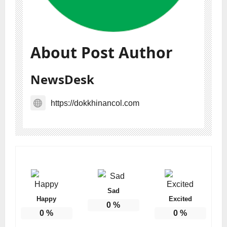
About Post Author
NewsDesk
https://dokkhinancol.com
Sad
Happy
Excited
0
%
0
%
0
%