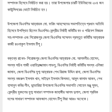
সম্পাদক হিসেবে নির্বাচিত করা হয়। তারা উপজেলার চারটি ইউনিয়নের ২৮৪ জন
কাউন্সিলরের ভোটে নির্বাচিত হন।
উপজেলা বিএনপির আহ্বায়ক মো. ফরিদ আহম্মেদের সভাপতিত্বে প্রধান অতিথি
হিসেবে উপস্থিত ছিলেন বিএনপির কেন্দ্রীয় নির্বাহী কমিটির বন ও পরিবেশ বিষয়ক
সহ-সম্পাদক এবং পিরোজপুর জেলা বিএনপির সম্মেলন প্রস্তুত কমিটির আহ্বায়ক
কাজী রওনাকুল ইসলাম টিপু।
বক্তব্য রাখেন- পিরোজপুর জেলা বিএনপির আহ্বায়ক মো. আলমগীর হোসেন,
সদস্য সচিব গাজী ওয়াহিদুজ্জামান লাভলু, বিএনপির নির্বাহী কমিটির সদস্য এলিজা
জামান, জেলা বিএনপির যুগ্ম আহ্বায়ক শেখ রিয়াজ উদ্দিন রানা, জেলা বিএনপির
সদস্য নজরুল ইসলাম খান, সাইদুল ইসলাম কিসমত, আবুল কালাম আকন, শেখ
হাসানুল কবির লীন, ভান্ডারিয়া উপজেলা বিএনপির সভাপতি সোহেল মঞ্জু সুমন,
কেন্দ্রীয় যুবদলের যুগ্ম সাধারণ সম্পাদক জাহাঙ্গীর আলম দুলাল, জেলা শ্রমিক
দলের সাধারণ সম্পাদক আফজাল হোসেন টিপু মিয়া আরও অনেকে।