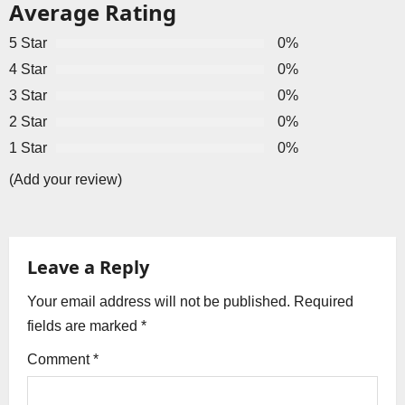
Average Rating
a
5 Star
0%
v
4 Star
0%
3 Star
0%
i
2 Star
0%
g
1 Star
0%
a
(Add your review)
t
i
Leave a Reply
o
Your email address will not be published.
Required
fields are marked
*
n
Comment
*