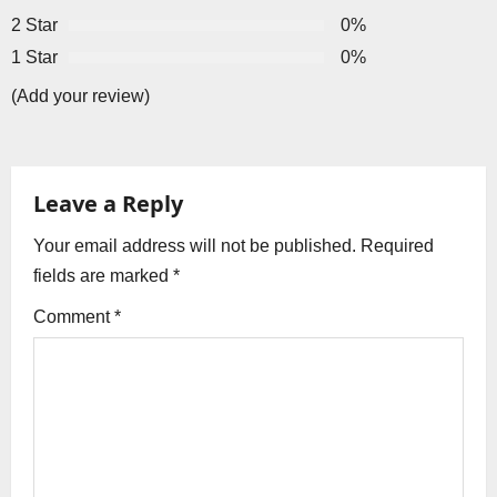
i
2 Star
0%
g
1 Star
0%
a
(Add your review)
t
i
Leave a Reply
o
Your email address will not be published.
Required
fields are marked
*
n
Comment
*