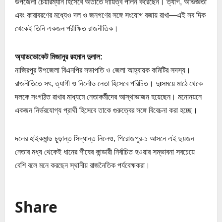
উপজেলা চেয়ারম্যান হিসেবে অতীতে দায়িত্ব পালন করেছেন। ত্যাগ, অভিজ্ঞতা
এবং কারাবরণের মধ্যেও দল ও জনগণের সঙ্গে সংযোগ বজায় রাখা—এই সব দিক
থেকেই তিনি একজন পরীক্ষিত রাজনীতিক।
অ্যাডভোকেট মিজানুর রহমান দুলাল:
নাজিরপুর উপজেলা বিএনপির সভাপতি ও জেলা আহ্বায়ক কমিটির সদস্য।
রাজনীতিতে সৎ, ত্যাগী ও নির্লোভ নেতা হিসেবে পরিচিত। দুঃসময়ে মাঠে থেকে
দলকে সংগঠিত রাখার মাধ্যমে নেতাকর্মীদের আস্থাভাজন হয়েছেন। মনোনয়নে
একজন নির্ভরযোগ্য প্রার্থী হিসেবে তাকে গুরুত্বের সঙ্গে বিবেচনা করা হচ্ছে।
দলের হাইকমান্ড চূড়ান্ত সিদ্ধান্ত নিলেও, পিরোজপুর-১ আসনে এই ছয়জন
নেতার মধ্য থেকেই ধানের শীষের কান্ডারী নির্বাচিত হওয়ার সম্ভাবনা সবচেয়ে
বেশি বলে মনে করছেন স্থানীয় রাজনৈতিক পর্যবেক্ষকরা।
Share