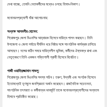
দেখা যাচ্ছে, তেমনি নেতাকর্মীদের মধ্যেও চলছে হিসাব-নিকাশ।
মনোনয়নপ্রত্যাশী যাঁরা আলোচনায়:
অধ্যক্ষ আলমগীর হোসেন:
পিরোজপুর জেলা বিএনপির আহ্বায়ক হিসেবে দায়িত্ব পালন করছেন। তিনি
উপজেলা ও জেলা পর্যায়ে দীর্ঘদিন ধরে নিষ্ঠার সঙ্গে সাংগঠনিক কার্যক্রম চালিয়ে
আসছেন। দলের কঠিন সময়ে দায়িত্বশীল ভূমিকা, কর্মীদের ঐক্যবদ্ধ রাখা এবং
নেতৃত্বগুণে তিনি একজন শক্তিশালী প্রার্থী হিসেবে বিবেচিত।
গাজী ওয়াহিদুজ্জামান লাভলু:
পিরোজপুর জেলা বিএনপির সদস্য সচিব। তরুণ, উদ্যমী এবং সংগঠক হিসেবে
ইতোমধ্যেই তৃণমূলে জনপ্রিয়তা অর্জন করেছেন। রাজনৈতিক সচেতনতা,
সাংগঠনিক তৎপরতা ও কর্মীবান্ধব ভাবমূর্তি তাকে মনোনয়নপ্রত্যাশীদের অন্যতম
হিসাবে প্রতিষ্ঠিত করেছে।