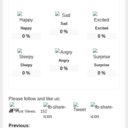
Sad
Happy
Excited
0
%
0
%
0
%
Angry
Sleepy
Surprise
0
%
0
%
0
%
Please follow and like us:
Post Views:
152
P
Previous: