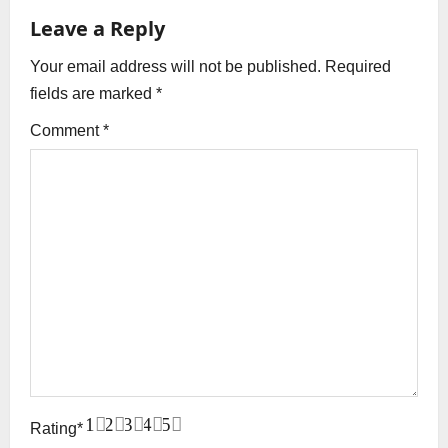
Leave a Reply
o
Your email address will not be published.
Required
n
fields are marked
*
Comment
*
1
2
3
4
5
Rating
*