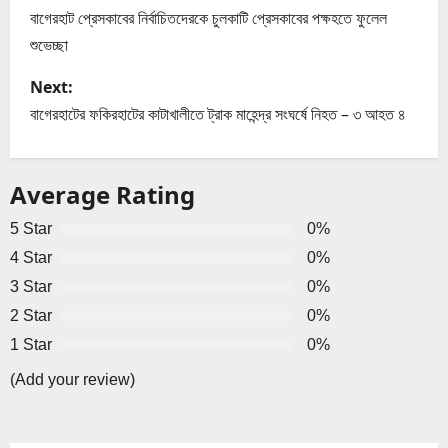
o
বাগেরহাট প্রেসকাবের নির্বাচিতদেরকে চুলকাটি প্রেসকাবের পক্ষহতে ফুলেল
শুভেচ্ছা
s
Next:
t
বাগেরহাটের ফকিরহাটের কাটাখালীতে ট্রাক মাহেন্দ্র সংঘর্ষে নিহত – ৩ আহত ৪
n
a
Average Rating
v
5 Star
0%
4 Star
0%
i
3 Star
0%
g
2 Star
0%
1 Star
0%
a
(Add your review)
t
i