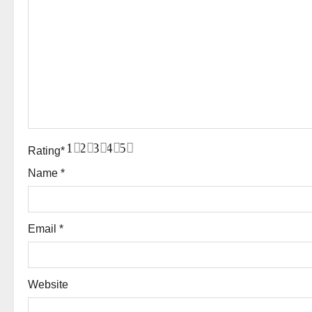
o
n
1
2
3
4
5
Rating
*
Name
*
Email
*
Website