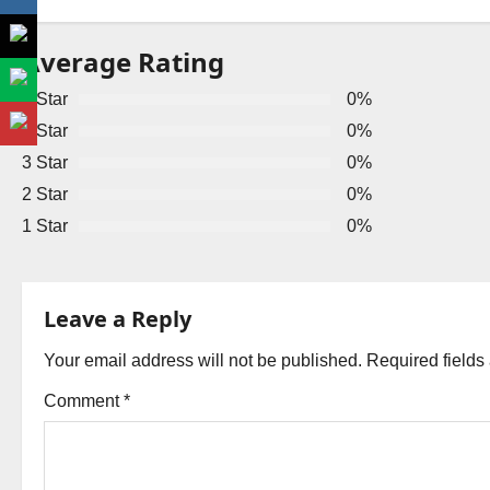
s
Average Rating
t
5 Star
0%
n
4 Star
0%
a
3 Star
0%
2 Star
0%
v
1 Star
0%
i
g
Leave a Reply
a
Your email address will not be published.
Required field
t
Comment
*
i